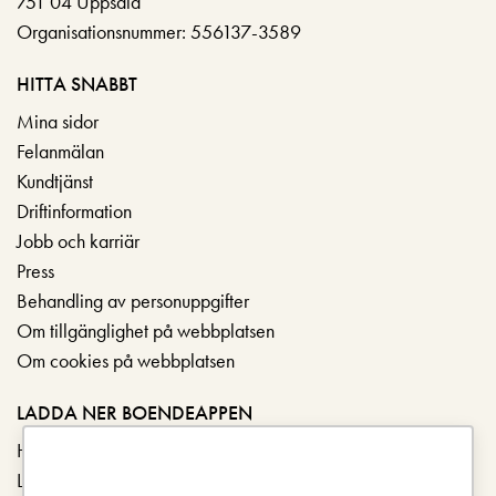
751 04 Uppsala
Organisationsnummer: 556137-3589
HITTA SNABBT
Mina sidor
Felanmälan
Kundtjänst
Driftinformation
Jobb och karriär
Press
Behandling av personuppgifter
Om tillgänglighet på webbplatsen
Om cookies på webbplatsen
LADDA NER BOENDEAPPEN
Hämta i App Store
Ladda ner på Google Play