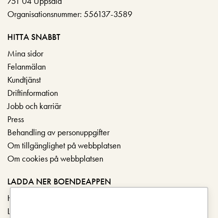
751 04 Uppsala
Organisationsnummer: 556137-3589
HITTA SNABBT
Mina sidor
Felanmälan
Kundtjänst
Driftinformation
Jobb och karriär
Press
Behandling av personuppgifter
Om tillgänglighet på webbplatsen
Om cookies på webbplatsen
LADDA NER BOENDEAPPEN
Hämta i App Store
Ladda ner på Google Play