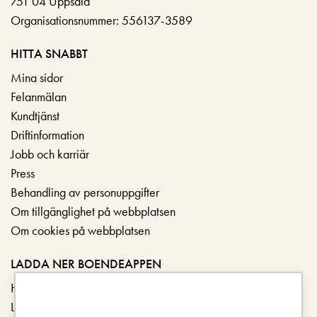
751 04 Uppsala
Organisationsnummer: 556137-3589
HITTA SNABBT
Mina sidor
Felanmälan
Kundtjänst
Driftinformation
Jobb och karriär
Press
Behandling av personuppgifter
Om tillgänglighet på webbplatsen
Om cookies på webbplatsen
LADDA NER BOENDEAPPEN
Hämta i App Store
Ladda ner på Google Play