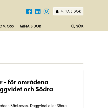
MINA SIDOR
OM OSS
MINA SIDOR
SÖK
r - för områdena
ggvidet och Södra
mråden Bäckrosen, Daggvidet eller Södra