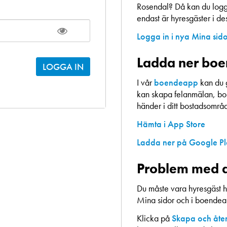
Rosendal? Då kan du logga
endast är hyresgäster i d
Logga in i nya Mina sid
Ladda ner bo
I vår
boendeapp
kan du 
kan skapa felanmälan, bok
händer i ditt bostadsområ
Hämta i App Store
Ladda ner på Google P
Problem med a
Du måste vara hyresgäst h
Mina sidor och i boende
Klicka på
Skapa och åter