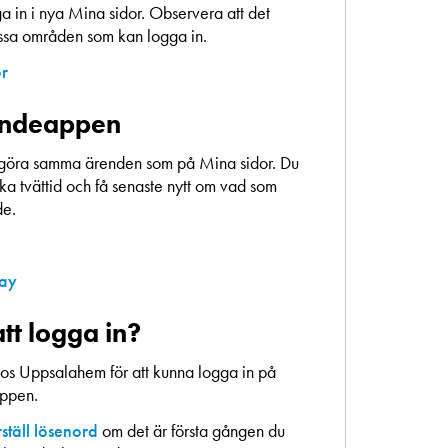
 in i nya Mina sidor. Observera att det
essa områden som kan logga in.
or
endeappen
göra samma ärenden som på Mina sidor. Du
a tvättid och få senaste nytt om vad som
de.
lay
tt logga in?
os Uppsalahem för att kunna logga in på
appen.
ställ lösenord
om det är första gången du