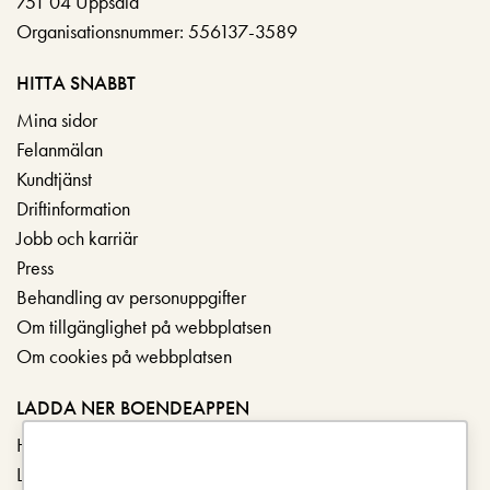
751 04 Uppsala
Organisationsnummer: 556137-3589
HITTA SNABBT
Mina sidor
Felanmälan
Kundtjänst
Driftinformation
Jobb och karriär
Press
Behandling av personuppgifter
Om tillgänglighet på webbplatsen
Om cookies på webbplatsen
LADDA NER BOENDEAPPEN
Hämta i App Store
Ladda ner på Google Play