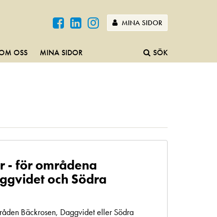
MINA SIDOR
OM OSS
MINA SIDOR
SÖK
r - för områdena
ggvidet och Södra
mråden Bäckrosen, Daggvidet eller Södra