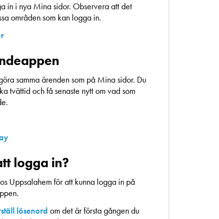
 in i nya Mina sidor. Observera att det
essa områden som kan logga in.
or
endeappen
göra samma ärenden som på Mina sidor. Du
a tvättid och få senaste nytt om vad som
de.
lay
tt logga in?
os Uppsalahem för att kunna logga in på
appen.
ställ lösenord
om det är första gången du