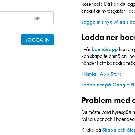
Rosendal? Då kan du logga
endast är hyresgäster i d
Logga in i nya Mina sid
Ladda ner bo
I vår
boendeapp
kan du 
kan skapa felanmälan, bok
händer i ditt bostadsområ
Hämta i App Store
Ladda ner på Google P
Problem med a
Du måste vara hyresgäst h
Mina sidor och i boende
Klicka på
Skapa och åter