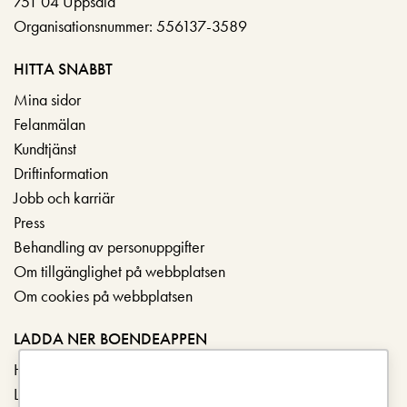
751 04 Uppsala
Organisationsnummer: 556137-3589
HITTA SNABBT
Mina sidor
Felanmälan
Kundtjänst
Driftinformation
Jobb och karriär
Press
Behandling av personuppgifter
Om tillgänglighet på webbplatsen
Om cookies på webbplatsen
LADDA NER BOENDEAPPEN
Hämta i App Store
Ladda ner på Google Play