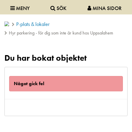
MENY
SÖK
MINA SIDOR
P-plats & lokaler
Hyr parkering - för dig som inte är kund hos Uppsalahem
Du har bokat objektet
Något gick fel