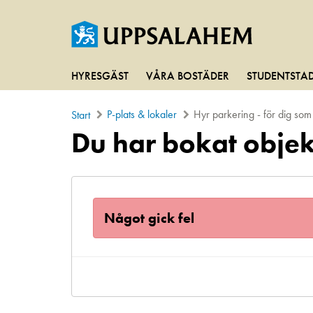
HYRESGÄST
VÅRA BOSTÄDER
STUDENTSTA
P-plats & lokaler
Hyr parkering - för dig so
Start
Du har bokat objek
Något gick fel