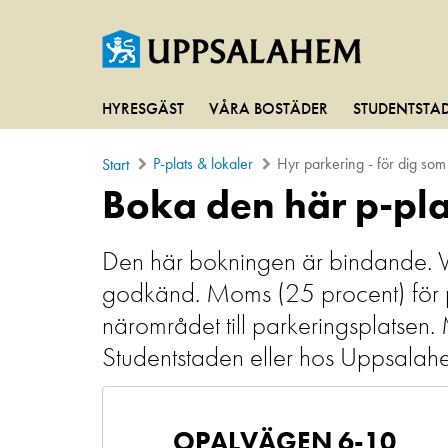
HYRESGÄST
VÅRA BOSTÄDER
STUDENTSTA
P-plats & lokaler
Hyr parkering - för dig so
Start
Boka den här p-pl
Den här bokningen är bindande. Vi g
godkänd. Moms (25 procent) för par
närområdet till parkeringsplatsen.
Studentstaden eller hos Uppsalah
OPALVÄGEN 6-10