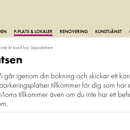
DEN
P-PLATS & LOKALER
RENOVERING
KUNDTJÄNST
m inte är kund hos Uppsalahem
atsen
år igenom din bokning och skickar ett kontrak
keringsplatser tillkommer för dig som har et
 Moms tillkommer även om du inte har ett befin
em.