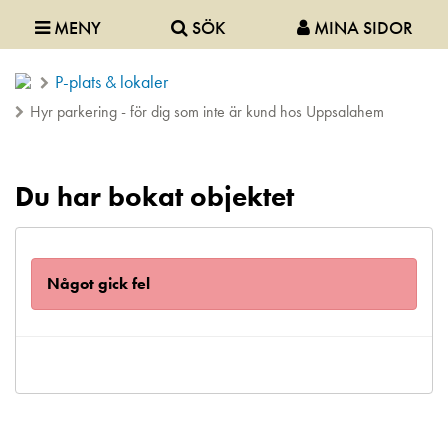
MENY
SÖK
MINA SIDOR
P-plats & lokaler
Hyr parkering - för dig som inte är kund hos Uppsalahem
Du har bokat objektet
Något gick fel