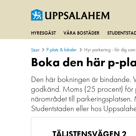
HYRESGÄST
VÅRA BOSTÄDER
STUDENTSTA
P-plats & lokaler
Hyr parkering - för dig so
Start
Boka den här p-pl
Den här bokningen är bindande. Vi g
godkänd. Moms (25 procent) för par
närområdet till parkeringsplatsen.
Studentstaden eller hos Uppsalah
TÄLJSTENSVÄGEN 2