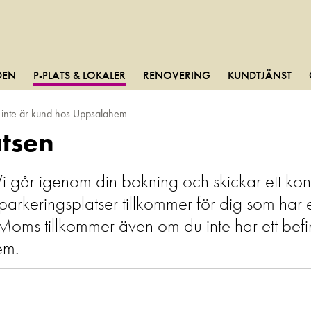
DEN
P-PLATS & LOKALER
RENOVERING
KUNDTJÄNST
m inte är kund hos Uppsalahem
atsen
år igenom din bokning och skickar ett kontrak
keringsplatser tillkommer för dig som har et
 Moms tillkommer även om du inte har ett befin
em.