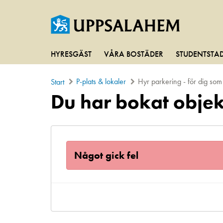
HYRESGÄST
VÅRA BOSTÄDER
STUDENTSTA
P-plats & lokaler
Hyr parkering - för dig so
Start
Du har bokat objek
Något gick fel