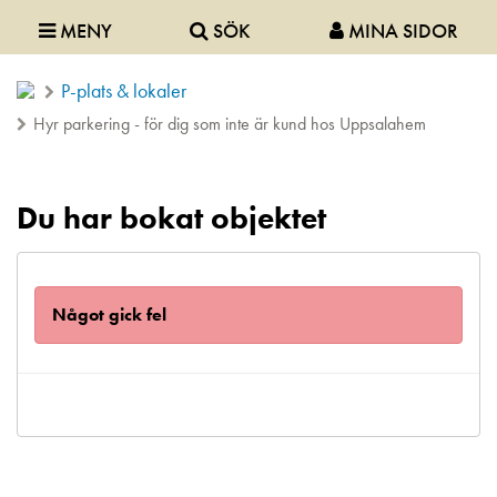
MENY
SÖK
MINA SIDOR
P-plats & lokaler
Hyr parkering - för dig som inte är kund hos Uppsalahem
Du har bokat objektet
Något gick fel