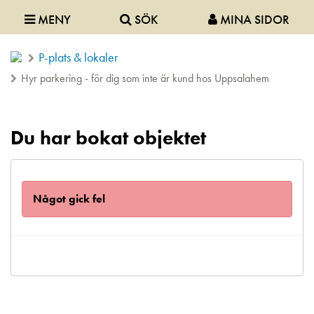
MENY
SÖK
MINA SIDOR
P-plats & lokaler
Hyr parkering - för dig som inte är kund hos Uppsalahem
Du har bokat objektet
Något gick fel