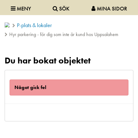
MENY
SÖK
MINA SIDOR
P-plats & lokaler
Hyr parkering - för dig som inte är kund hos Uppsalahem
Du har bokat objektet
Något gick fel