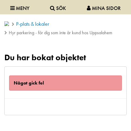
MENY
SÖK
MINA SIDOR
P-plats & lokaler
Hyr parkering - för dig som inte är kund hos Uppsalahem
Du har bokat objektet
Något gick fel