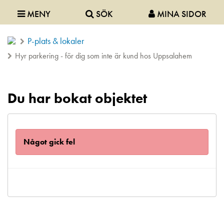
MENY
SÖK
MINA SIDOR
P-plats & lokaler
Hyr parkering - för dig som inte är kund hos Uppsalahem
Du har bokat objektet
Något gick fel