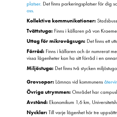
platser.
Det finns parkeringsplatser för dig s
oss.
Kollektiva kommunikationer:
Stadsbuss
Tvättstuga:
Finns i källaren på von Kraemer
Uttag för mikrovågsugn:
Det finns ett u
Förråd:
Finns i källaren och är numrerat me
vissa lägenheter kan ha sitt förråd i en an
Miljöstuga:
Det finns två stycken miljöstug
Grovsopor:
Lämnas vid kommunens
återvi
Övriga utrymmen:
Området har campuskä
Avstånd:
Ekonomikum 1,6 km, Universitetsh
Nycklar:
Till varje lägenhet hör tre uppsät