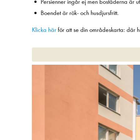
Persienner ingår ej men bostäderna är u
Boendet är rök- och husdjursfritt.
Klicka här
för att se din områdeskarta: där h