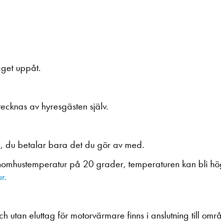
aget uppåt.
ecknas av hyresgästen själv.
g, du betalar bara det du gör av med.
inomhustemperatur på 20 grader, temperaturen kan bli h
r.
h utan eluttag för motorvärmare finns i anslutning till om