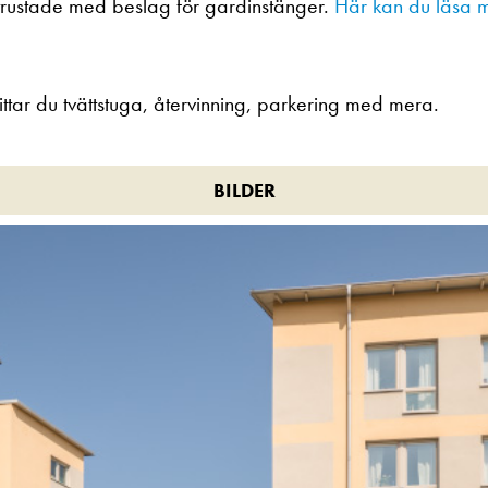
trustade med beslag för gardinstänger.
Här kan du läsa m
ittar du tvättstuga, återvinning, parkering med mera.
BILDER