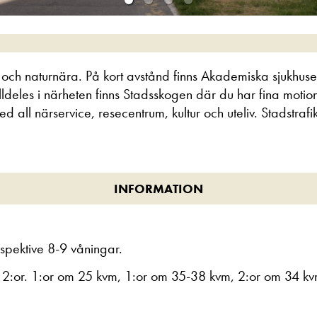
- och naturnära. På kort avstånd finns Akademiska sjukh
lldeles i närheten finns Stadsskogen där du har fina motio
 all närservice, resecentrum, kultur och uteliv. Stadstraf
INFORMATION
spektive 8-9 våningar.
t 2:or. 1:or om 25 kvm, 1:or om 35-38 kvm, 2:or om 34 k