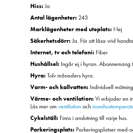
Hiss:
Ja
Antal lägenheter:
243
Marklägenheter med uteplats:
Nej
Säkerhetsdörr:
Ja. För att låsa vrid handt
Internet, tv och telefoni:
Fiber
Hushållsel:
Ingår ej i hyran. Abonnemang t
Hyra:
Tolv månaders hyra.
Varm- och kallvatten:
Individuell mätnin
Värme- och ventilation:
Vi erbjuder en 
Läs mer om
ventilation
och
inomhustemperatu
Cykelställ:
Finns i anslutning till varje hus.
Parkeringsplats:
Parkeringsplatser med-oc