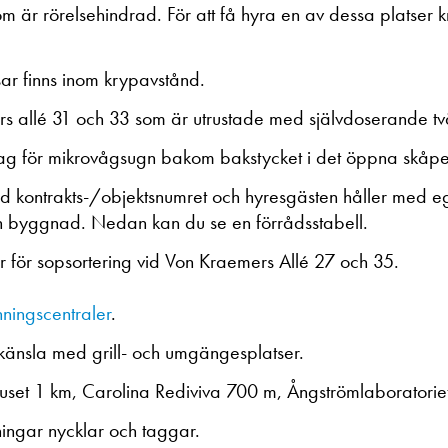
om är rörelsehindrad. För att få hyra en av dessa platser k
ar finns inom krypavstånd.
s allé 31 och 33 som är utrustade med självdoserande tvä
ttag för mikrovågsugn bakom bakstycket i det öppna skåpe
d kontrakts-/objektsnumret och hyresgästen håller med eget
nan byggnad. Nedan kan du se en förrådsstabell.
or för sopsortering vid Von Kraemers Allé 27 och 35.
nningscentraler
.
nsla med grill- och umgängesplatser.
uset 1 km, Carolina Rediviva 700 m, Ångströmlaboratorie
tningar nycklar och taggar.