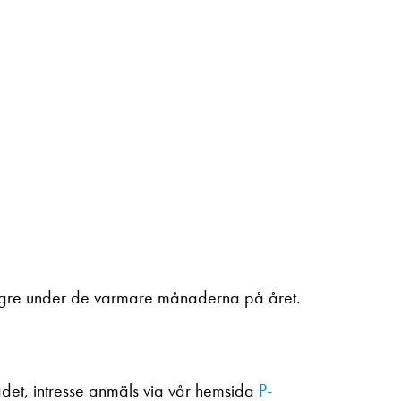
ögre under de varmare månaderna på året.
rådet, intresse anmäls via vår hemsida
P-