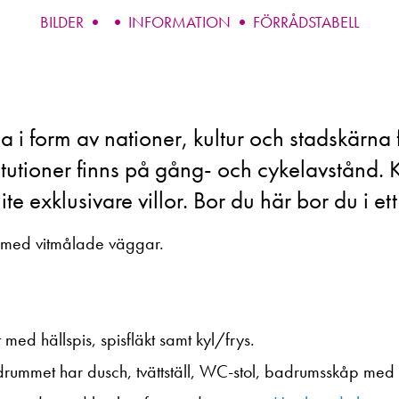
BILDER
INFORMATION
FÖRRÅDSTABELL
i form av nationer, kultur och stadskärna f
titutioner finns på gång- och cykelavstånd.
e exklusivare villor. Bor du här bor du i et
 med vitmålade väggar.
 med hällspis, spisfläkt samt kyl/frys.
Badrummet har dusch, tvättställ, WC-stol, badrumsskåp med