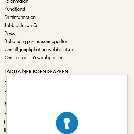
Felanmälan
Kundtjänst
Driftinformation
Jobb och karriär
Press
Behandling av personuppgifter
Om tillgänglighet på webbplatsen
Om cookies på webbplatsen
LADDA NER BOENDEAPPEN
Hämta i App Store
Ladda ner på Google Play
FÖLJ OSS
Facebook
Instagram
LinkedIn