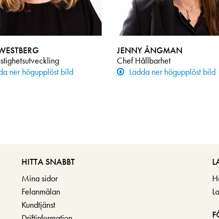
WESTBERG
JENNY ÅNGMAN
stighetsutveckling
Chef Hållbarhet
da ner högupplöst bild
Ladda ner högupplöst bild
HITTA SNABBT
L
Mina sidor
H
Felanmälan
L
Kundtjänst
F
Driftinformation