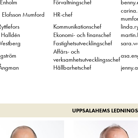
 Enholm
Förvaltningschef
benny.
carina.
 Elofsson Mumford
HR-chef
mumfo
yttlefors
Kommunikationschef
linda.
 Halldén
Ekonomi- och finanschef
martin
Westberg
Fastighetsutvecklingschef
sara.w
Affärs- och
gström
asa.en
verksamhetsutvecklingsschef
 Ångman
Hållbarhetschef
jenny.
UPPSALAHEMS LEDNING