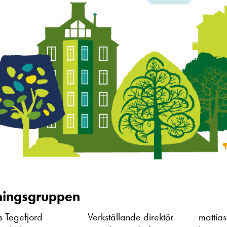
ningsgruppen
s Tegefjord
Verkställande direktör
mattia