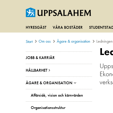
HYRESGÄST
VÅRA BOSTÄDER
STUDENTSTA
Om oss
Ägare & organisation
Ledningen
Start
Le
JOBB & KARRIÄR
Uppsa
HÅLLBARHET
Ekono
verk
ÄGARE & ORGANISATION
Affärsidé, vision och kärnvärden
Organisationsstruktur