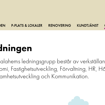
DEN
P-PLATS & LOKALER
RENOVERING
KUNDTJÄNST
dningen
lahems ledningsgrupp består av verkställand
mi, Fastighetsutveckling, Förvaltning, HR, Hå
samhetsutveckling och Kommunikation.