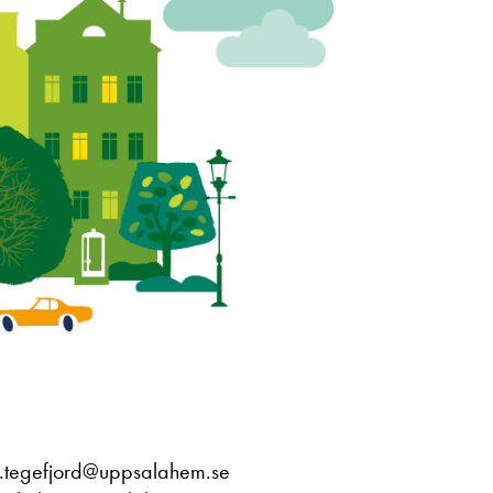
s.tegefjord@uppsalahem.se