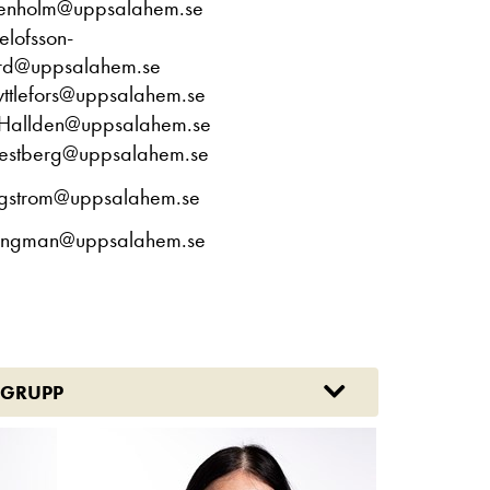
enholm@uppsalahem.se
elofsson-
rd@uppsalahem.se
ryttlefors@uppsalahem.se
.Hallden@uppsalahem.se
estberg@uppsalahem.se
gstrom@uppsalahem.se
angman@uppsalahem.se
SGRUPP