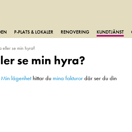
DEN
P-PLATS & LOKALER
RENOVERING
KUNDTJÄNST
a eller se min hyra?
ller se min hyra?
r
Min lägenhet
hittar du
mina fakturor
där ser du din