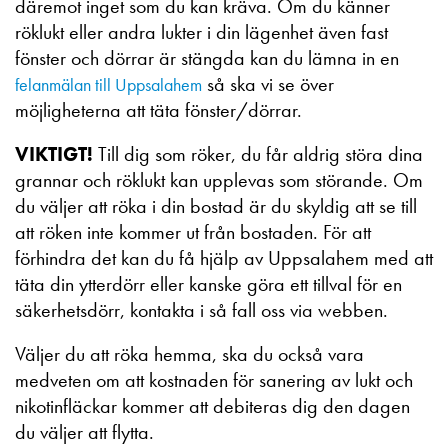
däremot inget som du kan kräva. Om du känner
röklukt eller andra lukter i din lägenhet även fast
fönster och dörrar är stängda kan du lämna in en
så ska vi se över
felanmälan till Uppsalahem
möjligheterna att täta fönster/dörrar.
VIKTIGT!
Till dig som röker, du får aldrig störa dina
grannar och röklukt kan upplevas som störande. Om
du väljer att röka i din bostad är du skyldig att se till
att röken inte kommer ut från bostaden. För att
förhindra det kan du få hjälp av Uppsalahem med att
täta din ytterdörr eller kanske göra ett tillval för en
säkerhetsdörr, kontakta i så fall oss via webben.
Väljer du att röka hemma, ska du också vara
medveten om att kostnaden för sanering av lukt och
nikotinfläckar kommer att debiteras dig den dagen
du väljer att flytta.