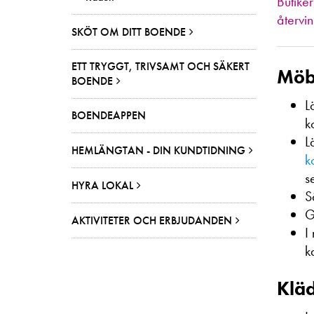
Butike
återvi
SKÖT OM DITT BOENDE
ETT TRYGGT, TRIVSAMT OCH SÄKERT
Möbl
BOENDE
L
BOENDEAPPEN
k
L
HEMLÄNGTAN - DIN KUNDTIDNING
k
s
HYRA LOKAL
S
G
AKTIVITETER OCH ERBJUDANDEN
I
k
Kläd