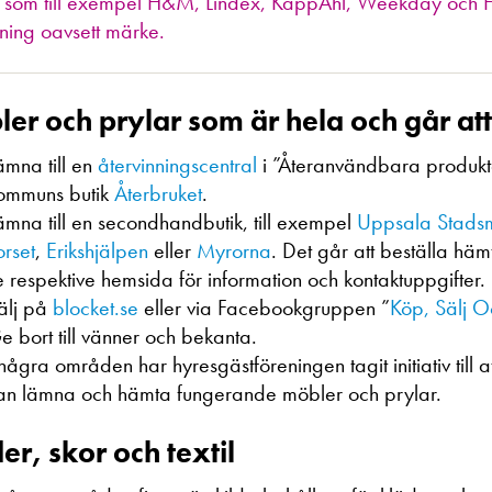
r som till exempel H&M, Lindex, KappAhl, Weekday och Hem
nning oavsett märke.
er och prylar som är hela och går at
ämna till en
återvinningscentral
i ”Återanvändbara produkt
ommuns butik
Återbruket
.
ämna till en secondhandbutik, till exempel
Uppsala Stadsm
orset
,
Erikshjälpen
eller
Myrorna
. Det går att beställa häm
e respektive hemsida för information och kontaktuppgifter.
älj på
blocket.se
eller via Facebookgruppen ”
Köp, Sälj O
e bort till vänner och bekanta.
 några områden har hyresgästföreningen tagit initiativ til
an lämna och hämta fungerande möbler och prylar.
er, skor och textil