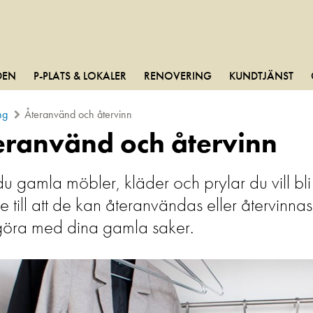
DEN
P-PLATS & LOKALER
RENOVERING
KUNDTJÄNST
ng
Återanvänd och återvinn
eranvänd och återvinn
u gamla möbler, kläder och prylar du vill bli
e till att de kan återanvändas eller återvinna
göra med dina gamla saker.