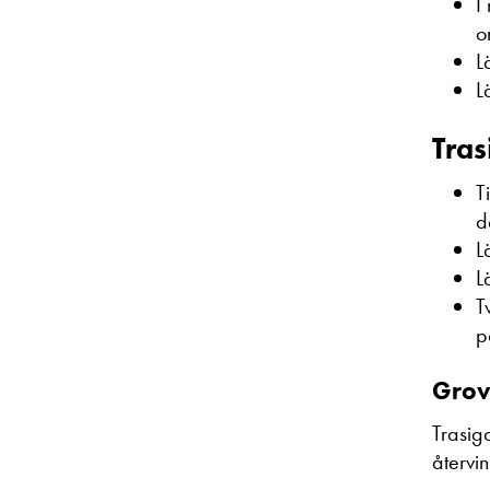
I
o
L
L
Tras
T
d
L
L
T
p
Grov
Trasig
återvi