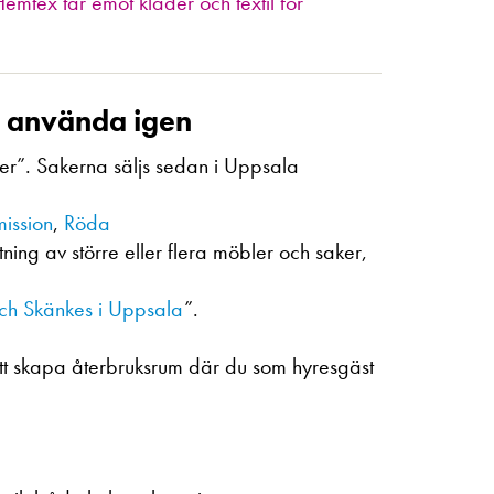
tex tar emot kläder och textil för
t använda igen
er”. Sakerna säljs sedan i Uppsala
ission
,
Röda
tning av större eller flera möbler och saker,
ch Skänkes i Uppsala
”.
l att skapa återbruksrum där du som hyresgäst