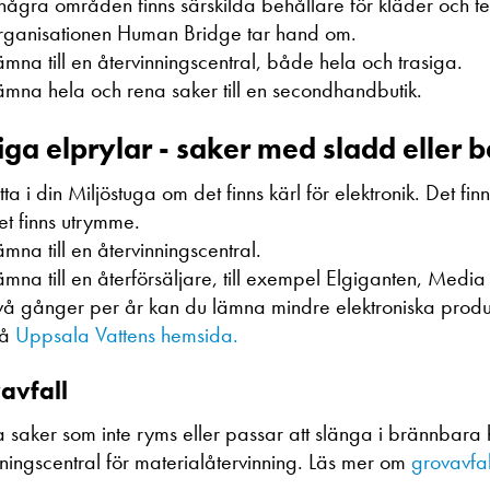
 några områden finns särskilda behållare för kläder och te
rganisationen Human Bridge tar hand om.
ämna till en återvinningscentral, både hela och trasiga.
ämna hela och rena saker till en secondhandbutik.
iga elprylar - saker med sladd eller b
itta i din Miljöstuga om det finns kärl för elektronik. Det fi
et finns utrymme.
ämna till en återvinningscentral.
ämna till en återförsäljare, till exempel Elgiganten, Medi
vå gånger per år kan du lämna mindre elektroniska produkt
å
Uppsala Vattens hemsida.
avfall
a saker som inte ryms eller passar att slänga i brännbara h
nningscentral för materialåtervinning. Läs mer om
grovavfal