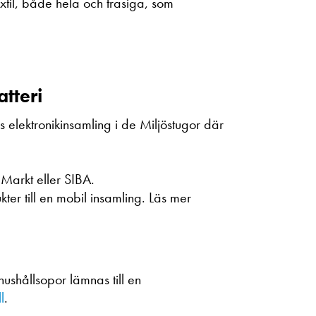
xtil, både hela och trasiga, som
atteri
nns elektronikinsamling i de Miljöstugor där
a Markt eller SIBA.
er till en mobil insamling. Läs mer
ushållsopor lämnas till en
l
.