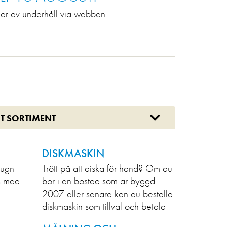
ngar av underhåll via webben.
T SORTIMENT
DISKMASKIN
sugn
Trött på att diska för hand? Om du
as med
bor i en bostad som är byggd
2007 eller senare kan du beställa
diskmaskin som tillval och betala
via hyran.