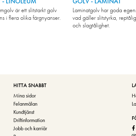
 - LINOLEUM
GOLV - LAMINAT
mgolv är ett slitstarkt golv
Laminatgolv har goda egen
ns i flera olika färgnyanser.
vad gäller slitstyrka, reptåli
och slagtålighet.
HITTA SNABBT
L
Mina sidor
H
Felanmälan
L
Kundtjänst
F
Driftinformation
Jobb och karriär