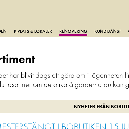
DEN
P-PLATS & LOKALER
RENOVERING
KUNDTJÄNST
rtiment
et har blivit dags att göra om i lägenheten f
u läsa mer om de olika åtgärderna du kan gö
NYHETER FRÅN BOBUT
ESTERSTÄNGT I BOBUTIKEN 15 JU