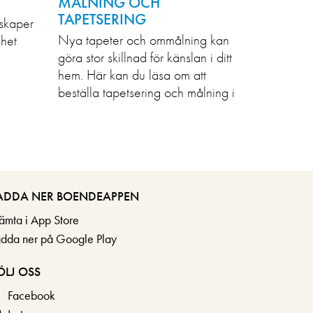
MÅLNING OCH
TAPETSERING
skaper
Nya tapeter och ommålning kan
ghet
göra stor skillnad för känslan i ditt
hem. Här kan du läsa om att
beställa tapetsering och målning i
din bostad.
ADDA NER BOENDEAPPEN
ämta i App Store
adda ner på Google Play
ÖLJ OSS
Facebook