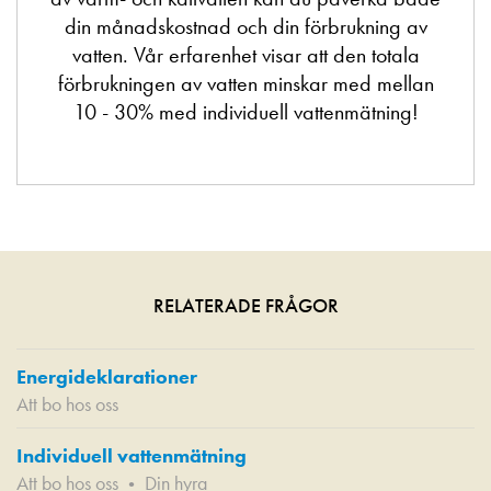
din månadskostnad och din förbrukning av
vatten. Vår erfarenhet visar att den totala
förbrukningen av vatten minskar med mellan
10 - 30% med individuell vattenmätning!
RELATERADE FRÅGOR
Energideklarationer
Att bo hos oss
Individuell vattenmätning
Att bo hos oss
Din hyra
•