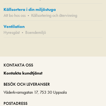
Källsortera i din miljöstuga
Att bo hos oss
Källsortering och återvinning
•
Ventilation
Hyresgäst
Boendemiljö
•
KONTAKTA OSS
Kontakta kundtjänst
BESÖK OCH LEVERANSER
Väderkvarnsgatan 17, 753 30 Uppsala
POSTADRESS