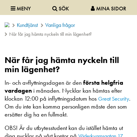
MENY
SÖK
MINA SIDOR
Kundtjänst
Vanliga frågor
När får jag hämta nyckeln till min lägenhet?
När får jag hämta nyckeln till
min lägenhet?
In- och avflyttningsdagen är den
första helgfria
vardagen
i månaden. Nycklar kan hämtas efter
klockan 12:00 på inflyttningsdatum hos
.
Great Security
Om du inte kan komma personligen måste den som
ersätter dig ha en fullmakt.
OBS! Är du utbytesstudent kan du istället hämta ut
dina nycklar på vårt kontor på
Väderkvarnsgatan 17