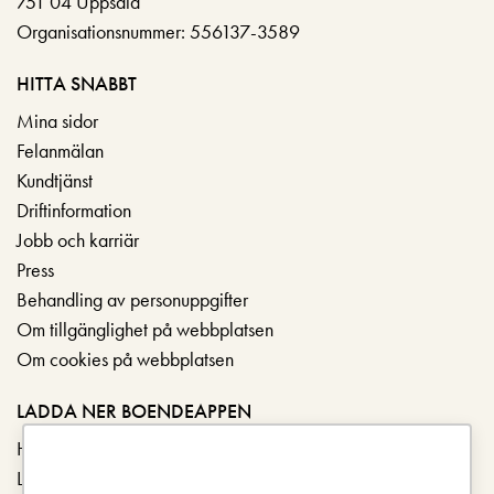
751 04 Uppsala
Organisationsnummer: 556137-3589
HITTA SNABBT
Mina sidor
Felanmälan
Kundtjänst
Driftinformation
Jobb och karriär
Press
Behandling av personuppgifter
Om tillgänglighet på webbplatsen
Om cookies på webbplatsen
LADDA NER BOENDEAPPEN
Hämta i App Store
Ladda ner på Google Play