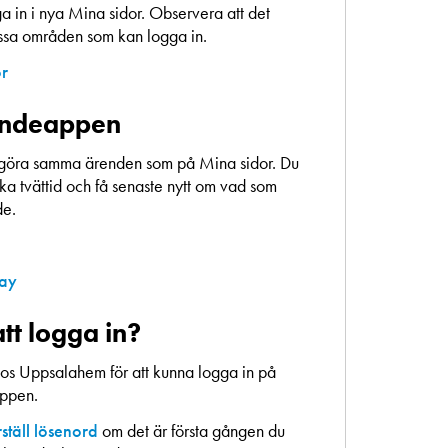
 in i nya Mina sidor. Observera att det
essa områden som kan logga in.
or
endeappen
göra samma ärenden som på Mina sidor. Du
a tvättid och få senaste nytt om vad som
de.
lay
tt logga in?
os Uppsalahem för att kunna logga in på
appen.
ställ lösenord
om det är första gången du