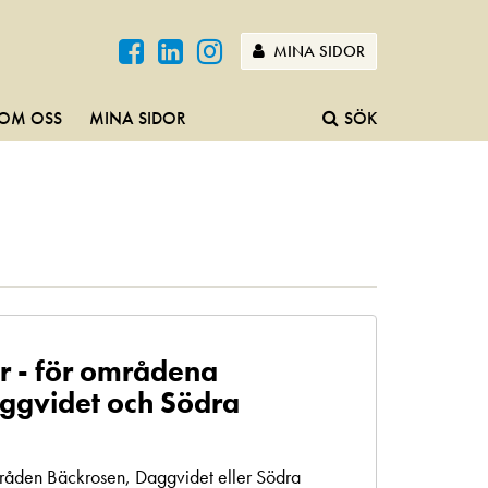
MINA SIDOR
OM OSS
MINA SIDOR
SÖK
r - för områdena
ggvidet och Södra
mråden Bäckrosen, Daggvidet eller Södra