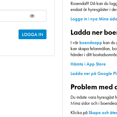
Rosendal? Då kan du logga
endast är hyresgäster i d
Logga in i nya Mina sid
Ladda ner bo
I vår
boendeapp
kan du 
kan skapa felanmälan, bok
händer i ditt bostadsområ
Hämta i App Store
Ladda ner på Google P
Problem med a
Du måste vara hyresgäst h
Mina sidor och i boende
Klicka på
Skapa och åter