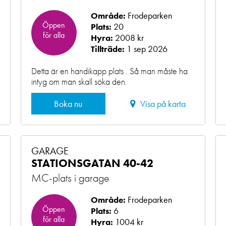
Frodeparken
Område:
Öppen
20
Plats:
för alla
2008 kr
Hyra:
1 sep 2026
Tillträde:
Detta är en handikapp plats . Så man måste ha
intyg om man skall söka den.
Boka nu
Visa på karta
GARAGE
STATIONSGATAN 40-42
MC-plats i garage
Frodeparken
Område:
Öppen
6
Plats:
för alla
1004 kr
Hyra: