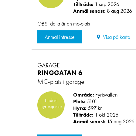
1 sep 2026
Tillträde:
8 aug 2026
Anmäl senast:
OBS! detta är en mc-plats
Anmäl intresse
Visa på karta
GARAGE
RINGGATAN 6
MC-plats i garage
Fyrisvallen
Område:
Endast
5101
Plats:
hyresgäster
597 kr
Hyra:
1 okt 2026
Tillträde:
15 aug 2026
Anmäl senast: