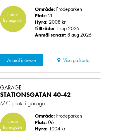
Frodeparken
Område:
Endast
21
Plats:
hyresgäster
2008 kr
Hyra:
1 sep 2026
Tillträde:
8 aug 2026
Anmäl senast:
Anmäl intresse
Visa på karta
GARAGE
STATIONSGATAN 40-42
MC-plats i garage
Frodeparken
Område:
Endast
06
Plats:
hyresgäster
1004 kr
Hyra: