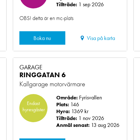
1 sep 2026
Tillträde:
OBS! detta är en mc-plats
Boka nu
Visa på karta
GARAGE
RINGGATAN 6
Kallgarage motorvärmare
Fyrisvallen
Område:
Endast
146
Plats:
hyresgäster
1369 kr
Hyra:
1 nov 2026
Tillträde:
13 aug 2026
Anmäl senast: