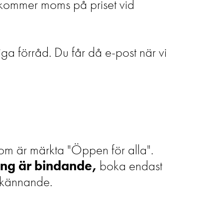
illkommer moms på priset vid
a förråd. Du får då e-post när vi
om är märkta "Öppen för alla".
ng är
bindande,
boka endast
odkännande.