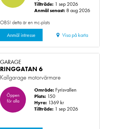
1 sep 2026
Tillträde:
8 aug 2026
Anmäl senast:
OBS! detta är en mc-plats
Anmäl intresse
Visa på karta
GARAGE
RINGGATAN 6
Kallgarage motorvärmare
Fyrisvallen
Område:
Öppen
150
Plats:
för alla
1369 kr
Hyra:
1 sep 2026
Tillträde: