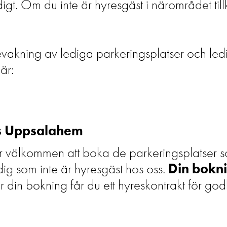
idigt. Om du inte är hyresgäst i närområdet t
akning av lediga parkeringsplatser och ledig
här:
os Uppsalahem
är välkommen att boka de parkeringsplatser s
dig som inte är hyresgäst hos oss.
Din bokni
ter din bokning får du ett hyreskontrakt för g