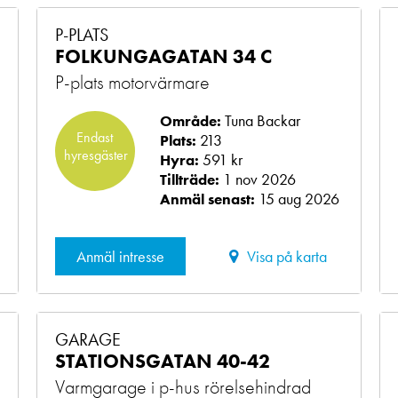
P-PLATS
FOLKUNGAGATAN 34 C
P-plats motorvärmare
Tuna Backar
Område:
Endast
213
Plats:
hyresgäster
591 kr
Hyra:
1 nov 2026
Tillträde:
15 aug 2026
Anmäl senast:
Anmäl intresse
Visa på karta
GARAGE
STATIONSGATAN 40-42
Varmgarage i p-hus rörelsehindrad