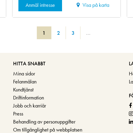
Anmäl intresse
Visa på karta
1
2
3
...
HITTA SNABBT
L
Mina sidor
H
Felanmälan
L
Kundtjänst
F
Driftinformation
Jobb och karriär
Press
Behandling av personuppgifter
Om tillgänglighet på webbplatsen