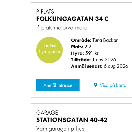
P-PLATS
FOLKUNGAGATAN 34 C
P-plats motorvärmare
Tuna Backar
Område:
Endast
212
Plats:
hyresgäster
591 kr
Hyra:
1 nov 2026
Tillträde:
6 aug 2026
Anmäl senast:
Anmäl intresse
Visa på karta
GARAGE
STATIONSGATAN 40-42
Varmgarage i p-hus