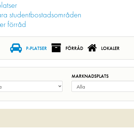
latser
i våra studentbostadsområden
ler förråd
P-PLATSER
FÖRRÅD
LOKALER
MARKNADSPLATS