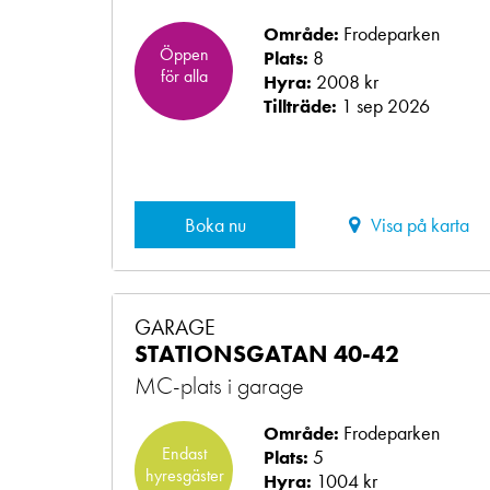
Frodeparken
Område:
Öppen
8
Plats:
för alla
2008 kr
Hyra:
1 sep 2026
Tillträde:
Boka nu
Visa på karta
GARAGE
STATIONSGATAN 40-42
MC-plats i garage
Frodeparken
Område:
Endast
5
Plats:
hyresgäster
1004 kr
Hyra: