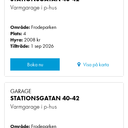
Varmgarage i p-hus
Frodeparken
Område:
4
Plats:
2008 kr
Hyra:
1 sep 2026
Tillträde:
Boka nu
Visa på karta
GARAGE
STATIONSGATAN 40-42
Varmgarage i p-hus
Frodeparken
Område: