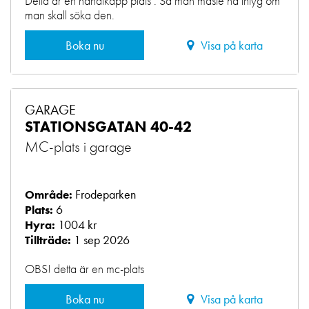
Detta är en handikapp plats . Så man måste ha intyg om
man skall söka den.
Boka nu
Visa på karta
GARAGE
STATIONSGATAN 40-42
MC-plats i garage
Frodeparken
Område:
6
Plats:
1004 kr
Hyra:
1 sep 2026
Tillträde:
OBS! detta är en mc-plats
Boka nu
Visa på karta