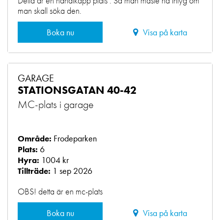
Detta är en handikapp plats . Så man måste ha intyg om
man skall söka den.
Boka nu
Visa på karta
GARAGE
STATIONSGATAN 40-42
MC-plats i garage
Frodeparken
Område:
6
Plats:
1004 kr
Hyra:
1 sep 2026
Tillträde:
OBS! detta är en mc-plats
Boka nu
Visa på karta