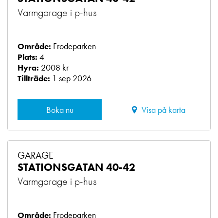
Varmgarage i p-hus
Frodeparken
Område:
4
Plats:
2008 kr
Hyra:
1 sep 2026
Tillträde:
Boka nu
Visa på karta
GARAGE
STATIONSGATAN 40-42
Varmgarage i p-hus
Frodeparken
Område: