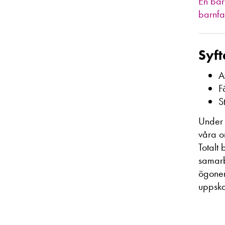
En bar
barnfa
Syft
A
F
S
Under 
våra o
Totalt 
samarb
ögonen 
uppska