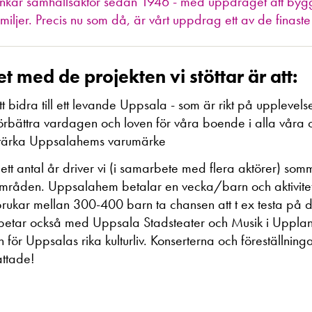
nkär samhällsaktör sedan 1946 - med uppdraget att bygga
miljer. Precis nu som då, är vårt uppdrag ett av de fina
et med de projekten vi stöttar är att:
tt bidra till ett levande Uppsala - som är rikt på upplevel
örbättra vardagen och loven för våra boende i alla våra 
tärka Uppsalahems varumärke
ett antal år driver vi (i samarbete med flera aktörer) so
mråden. Uppsalahem betalar en vecka/barn och aktivitetet
brukar mellan 300-400 barn ta chansen att t ex testa på dan
etar också med Uppsala Stadsteater och Musik i Uppland f
för Uppsalas rika kulturliv. Konserterna och föreställninga
ttade!