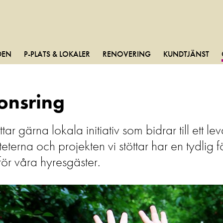
DEN
P-PLATS & LOKALER
RENOVERING
KUNDTJÄNST
onsring
öttar gärna lokala initiativ som bidrar till ett 
iteterna och projekten vi stöttar har en tydli
 för våra hyresgäster.