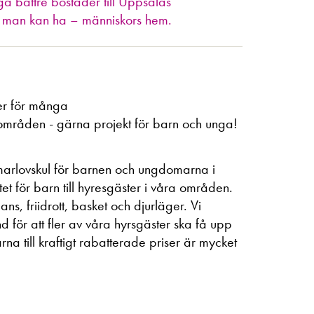
 bättre bostäder till Uppsalas
ste man kan ha – människors hem.
ser för många
områden - gärna projekt för barn och unga!
mmarlovskul för barnen och ungdomarna i
 för barn till hyresgäster i våra områden.
s, friidrott, basket och djurläger. Vi
ör att fler av våra hyrsgäster ska få upp
rna till kraftigt rabatterade priser är mycket