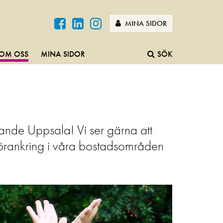
MINA SIDOR
OM OSS
MINA SIDOR
SÖK
levande Uppsala! Vi ser gärna att
g förankring i våra bostadsområden