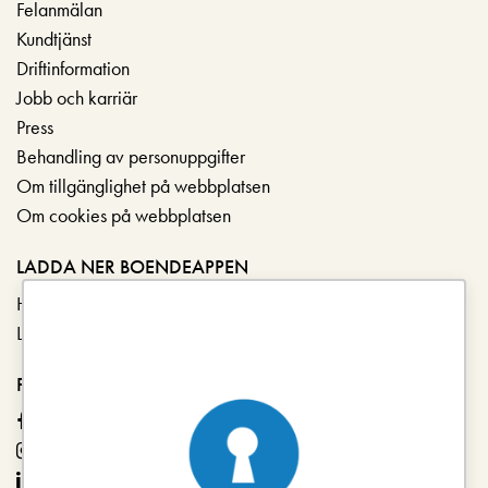
Felanmälan
Kundtjänst
Driftinformation
Jobb och karriär
Press
Behandling av personuppgifter
Om tillgänglighet på webbplatsen
Om cookies på webbplatsen
LADDA NER BOENDEAPPEN
Hämta i App Store
Ladda ner på Google Play
FÖLJ OSS
Facebook
Instagram
LinkedIn