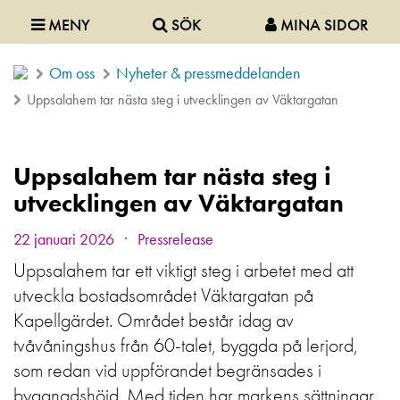
MENY
SÖK
MINA SIDOR
Om oss
Nyheter & pressmeddelanden
Uppsalahem tar nästa steg i utvecklingen av Väktargatan
Uppsalahem tar nästa steg i
utvecklingen av Väktargatan
.
22 januari 2026
Pressrelease
Uppsalahem tar ett viktigt steg i arbetet med att
utveckla bostadsområdet Väktargatan på
Kapellgärdet. Området består idag av
tvåvåningshus från 60-talet, byggda på lerjord,
som redan vid uppförandet begränsades i
byggnadshöjd. Med tiden har markens sättningar