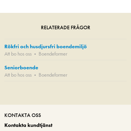
RELATERADE FRÅGOR
Rökfri och husdjursfri boendemiljö
Att bo hos oss
Boendeformer
•
Seniorboende
Att bo hos oss
Boendeformer
•
KONTAKTA OSS
Kontakta kundtjänst