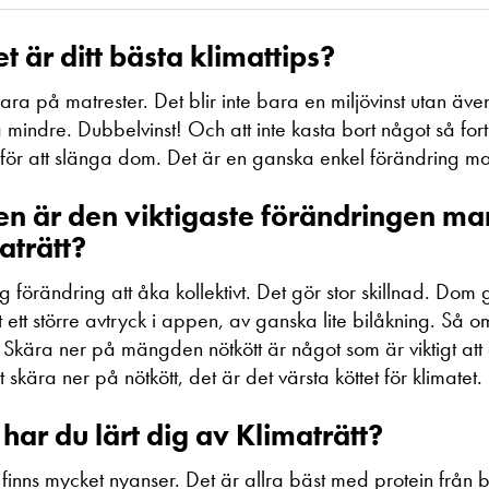
et är ditt bästa klimattips?
 vara på matrester. Det blir inte bara en miljövinst utan ä
 mindre. Dubbelvinst! Och att inte kasta bort något så for
et för att slänga dom. Det är en ganska enkel förändring m
en är den viktigaste förändringen man
aträtt?
ig förändring att åka kollektivt. Det gör stor skillnad. Dom
t ett större avtryck i appen, av ganska lite bilåkning. Så 
. Skära ner på mängden nötkött är något som är viktigt att
 skära ner på nötkött, det är det värsta köttet för klimatet.
har du lärt dig av Klimaträtt?
t finns mycket nyanser. Det är allra bäst med protein frå