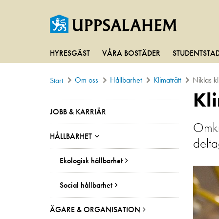
HYRESGÄST
VÅRA BOSTÄDER
STUDENTSTA
Om oss
Hållbarhet
Klimaträtt
Niklas kl
Start
Kl
JOBB & KARRIÄR
Omkri
HÅLLBARHET
delta
Ekologisk hållbarhet
Social hållbarhet
ÄGARE & ORGANISATION