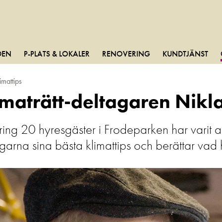
DEN
P-PLATS & LOKALER
RENOVERING
KUNDTJÄNST
imattips
imaträtt-deltagaren Nikla
ng 20 hyresgäster i Frodeparken har varit akt
garna sina bästa klimattips och berättar vad ha