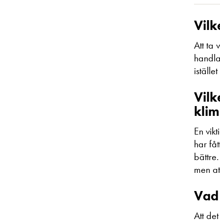
Vilk
Att ta
handla
iställ
Vilk
klim
En vikt
har fåt
bättre
men att
Vad 
Att de