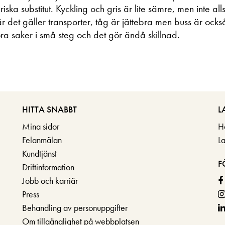
iska substitut. Kyckling och gris är lite sämre, men inte alls
När det gäller transporter, tåg är jättebra men buss är ock
ra saker i små steg och det gör ändå skillnad.
HITTA SNABBT
L
Mina sidor
H
Felanmälan
L
Kundtjänst
F
Driftinformation
Jobb och karriär
Press
Behandling av personuppgifter
Om tillgänglighet på webbplatsen