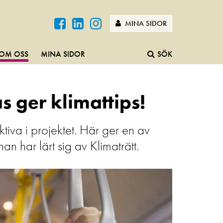
MINA SIDOR
OM OSS
MINA SIDOR
SÖK
s ger klimattips!
iva i projektet. Här ger en av
n har lärt sig av Klimaträtt.