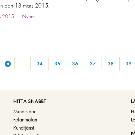
n den 18 mars 2015.
.
s 2015
Nyhet
…
34
35
36
37
38
39
HITTA SNABBT
L
Mina sidor
H
Felanmälan
L
Kundtjänst
F