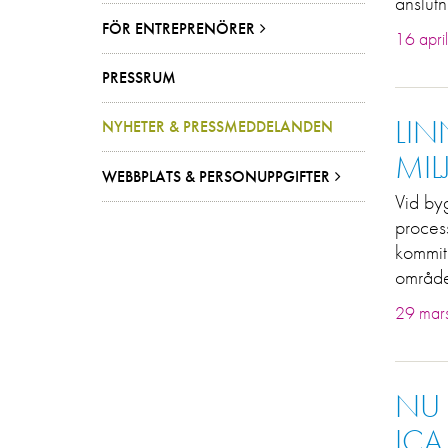
anslutn
FÖR ENTREPRENÖRER
16 apri
PRESSRUM
LIN
NYHETER & PRESSMEDDELANDEN
MIL
WEBBPLATS & PERSONUPPGIFTER
Vid byg
process
kommit 
område
29 mar
NU 
ICA