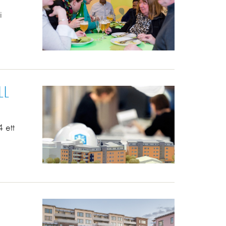
i
LL
 ett