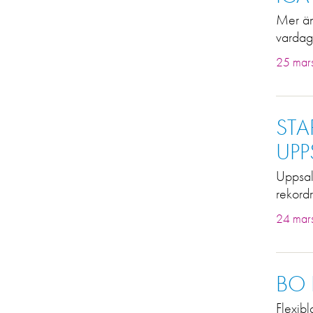
Mer än
vardag
25 mar
STA
UP
Uppsal
rekordr
24 mar
BO 
Flexibl