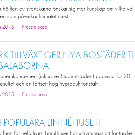
 hälften av svenskarna önskar sig mer kunskap om vilka val 
en som påverkar klimatet mest.
.
s 2015
Pressrelease
RK TILLVÄXT GER NYA BOSTÄDER TI
PSALABORNA
ahemkoncernen (inklusive Studentstaden) uppvisar för 2014
esultat och en fortsatt hög nyproduktionstakt.
.
s 2015
Pressrelease
I POPULÄRA LINNÉHUSET!
a hem för hela livet, Linnéhuset har uthyrningsstart för tredje