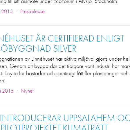
ing till sitt årsmöte under EcoForum i Älvsjö, Stockholm.
.
l 2015
Pressrelease
NÉHUSET ÄR CERTIFIERAD ENLIGT
JÖBYGGNAD SILVER
gnationen av Linnéhuset har aktiva miljöval gjorts under he
en. Genom att bygga där det tidigare varit industri har mar
till nytta för bostäder och samtidigt fått fler planteringar oc
n.
.
s 2015
Nyhet
INTRODUCERAR UPPSALAHEM O
 PILOTPROJEKTET KLIMATRÄTT.