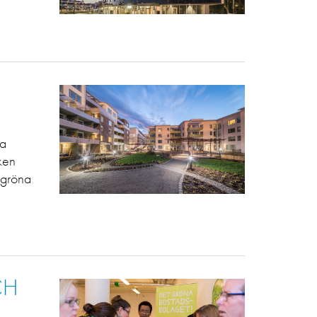
la
ken
h gröna
CH