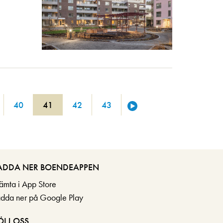
40
41
42
43
ADDA NER BOENDEAPPEN
ämta i App Store
adda ner på Google Play
ÖLJ OSS