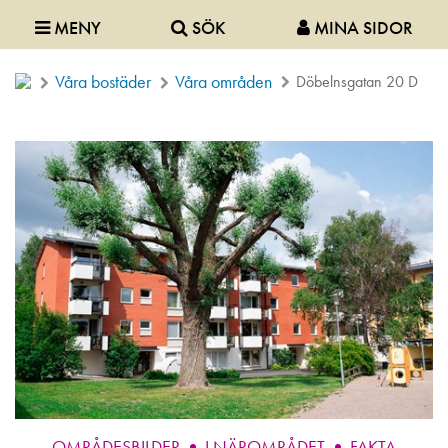
MENY
SÖK
MINA SIDOR
Våra bostäder
Våra områden
Döbelnsgatan 20 D
OMRÅDESBILDER
I NÄROMRÅDET
FAKTA