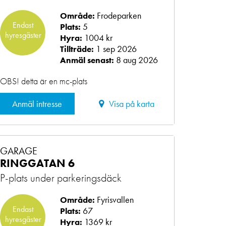
Frodeparken
Område:
Endast
5
Plats:
hyresgäster
1004 kr
Hyra:
1 sep 2026
Tillträde:
8 aug 2026
Anmäl senast:
OBS! detta är en mc-plats
Anmäl intresse
Visa på karta
GARAGE
RINGGATAN 6
P-plats under parkeringsdäck
Fyrisvallen
Område:
Endast
67
Plats:
hyresgäster
1369 kr
Hyra: