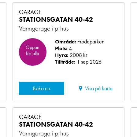
GARAGE
STATIONSGATAN 40-42
Varmgarage i p-hus
Frodeparken
Område:
Öppen
4
Plats:
för alla
2008 kr
Hyra:
1 sep 2026
Tillträde:
Boka nu
Visa på karta
GARAGE
STATIONSGATAN 40-42
Varmgarage i p-hus