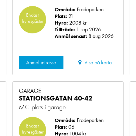
Frodeparken
Område:
Endast
21
Plats:
hyresgäster
2008 kr
Hyra:
1 sep 2026
Tillträde:
8 aug 2026
Anmäl senast:
Anmäl intresse
Visa på karta
GARAGE
STATIONSGATAN 40-42
MC-plats i garage
Frodeparken
Område:
Endast
06
Plats:
hyresgäster
1004 kr
Hyra: