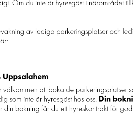
idigt. Om du inte är hyresgäst i närområdet t
akning av lediga parkeringsplatser och ledig
här:
os Uppsalahem
är välkommen att boka de parkeringsplatser s
dig som inte är hyresgäst hos oss.
Din bokni
ter din bokning får du ett hyreskontrakt för g