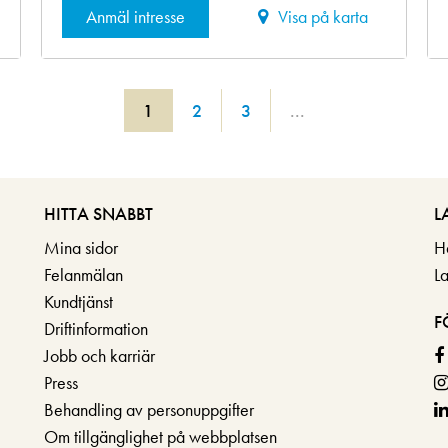
Anmäl intresse
Visa på karta
1
2
3
...
HITTA SNABBT
L
Mina sidor
H
Felanmälan
L
Kundtjänst
F
Driftinformation
Jobb och karriär
Press
Behandling av personuppgifter
Om tillgänglighet på webbplatsen