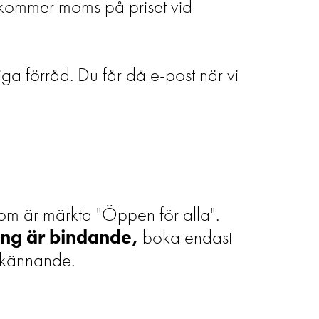
illkommer moms på priset vid
a förråd. Du får då e-post när vi
om är märkta "Öppen för alla".
ng är
bindande,
boka endast
odkännande.