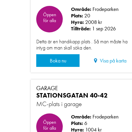
Frodeparken
Område:
Öppen
20
Plats:
för alla
2008 kr
Hyra:
1 sep 2026
Tillträde:
Detta är en handikapp plats . Så man måste ha
intyg om man skall söka den.
Boka nu
Visa på karta
GARAGE
STATIONSGATAN 40-42
MC-plats i garage
Frodeparken
Område:
Öppen
6
Plats:
för alla
1004 kr
Hyra: