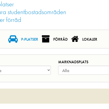
latser
i våra studentbostadsområden
ler förråd
P-PLATSER
FÖRRÅD
LOKALER
MARKNADSPLATS