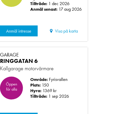
1 dec 2026
Tillträde:
17 aug 2026
Anmäl senast:
Anmäl intresse
Visa på karta
GARAGE
RINGGATAN 6
Kallgarage motorvärmare
Fyrisvallen
Område:
Öppen
150
Plats:
för alla
1369 kr
Hyra:
1 sep 2026
Tillträde: