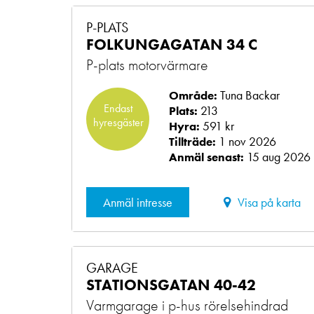
P-PLATS
FOLKUNGAGATAN 34 C
P-plats motorvärmare
Tuna Backar
Område:
Endast
213
Plats:
hyresgäster
591 kr
Hyra:
1 nov 2026
Tillträde:
15 aug 2026
Anmäl senast:
Anmäl intresse
Visa på karta
GARAGE
STATIONSGATAN 40-42
Varmgarage i p-hus rörelsehindrad