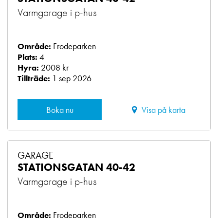
Varmgarage i p-hus
Frodeparken
Område:
4
Plats:
2008 kr
Hyra:
1 sep 2026
Tillträde:
Boka nu
Visa på karta
GARAGE
STATIONSGATAN 40-42
Varmgarage i p-hus
Frodeparken
Område: