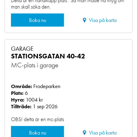
Detta är en handikapp plats . Så man måste ha intyg om
man skall söka den.
Boka nu
Visa på karta
GARAGE
STATIONSGATAN 40-42
MC-plats i garage
Frodeparken
Område:
6
Plats:
1004 kr
Hyra:
1 sep 2026
Tillträde:
OBS! detta är en mc-plats
Boka nu
Visa på karta