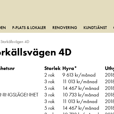
DEN
P-PLATS & LOKALER
RENOVERING
KUNDTJÄNST
Storkällsvägen 4D
orkällsvägen 4D
hetsnr
Storlek
Hyra*
Uth
2 rok
9 613 kr/månad
201
3 rok
11 013 kr/månad
201
5 rok
14 467 kr/månad
201
ISNINGSLÄGENHET
3 rok
10 733 kr/månad
201
3 rok
11 013 kr/månad
201
5 rok
14 467 kr/månad
201