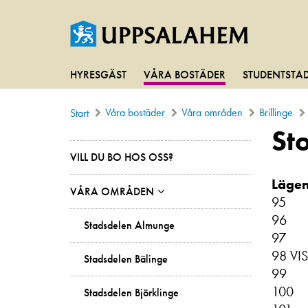
HYRESGÄST
VÅRA BOSTÄDER
STUDENTSTA
Våra bostäder
Våra områden
Brillinge
Start
St
VILL DU BO HOS OSS?
Lägen
VÅRA OMRÅDEN
95
96
Stadsdelen Almunge
97
98 V
Stadsdelen Bälinge
99
100
Stadsdelen Björklinge