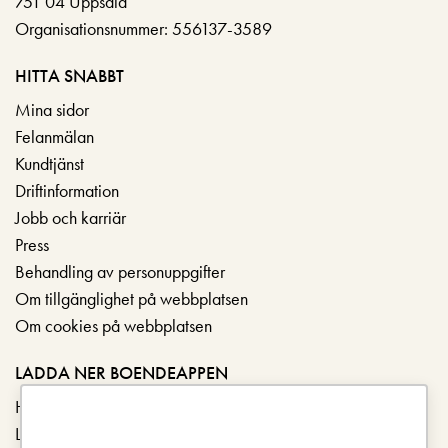
751 04 Uppsala
Organisationsnummer: 556137-3589
HITTA SNABBT
Mina sidor
Felanmälan
Kundtjänst
Driftinformation
Jobb och karriär
Press
Behandling av personuppgifter
Om tillgänglighet på webbplatsen
Om cookies på webbplatsen
LADDA NER BOENDEAPPEN
Hämta i App Store
Ladda ner på Google Play