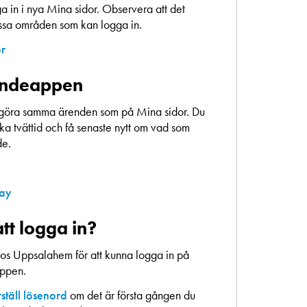
 in i nya Mina sidor. Observera att det
essa områden som kan logga in.
or
endeappen
göra samma ärenden som på Mina sidor. Du
a tvättid och få senaste nytt om vad som
de.
lay
tt logga in?
os Uppsalahem för att kunna logga in på
appen.
ställ lösenord
om det är första gången du