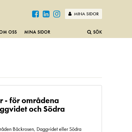
MINA SIDOR
OM OSS
MINA SIDOR
SÖK
r - för områdena
ggvidet och Södra
mråden Bäckrosen, Daggvidet eller Södra