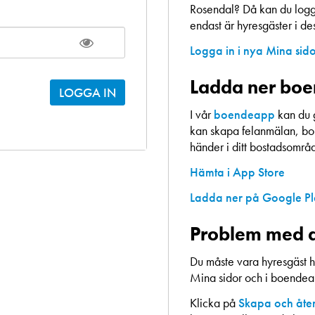
Rosendal? Då kan du logga
endast är hyresgäster i d
Logga in i nya Mina sid
Ladda ner bo
I vår
boendeapp
kan du 
kan skapa felanmälan, bok
händer i ditt bostadsområ
Hämta i App Store
Ladda ner på Google P
Problem med a
Du måste vara hyresgäst h
Mina sidor och i boende
Klicka på
Skapa och åter