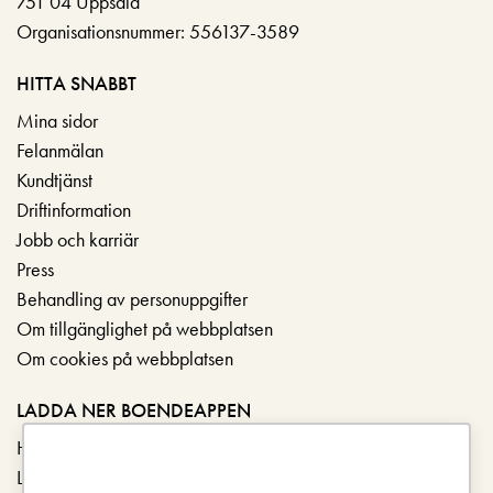
751 04 Uppsala
Organisationsnummer: 556137-3589
HITTA SNABBT
Mina sidor
Felanmälan
Kundtjänst
Driftinformation
Jobb och karriär
Press
Behandling av personuppgifter
Om tillgänglighet på webbplatsen
Om cookies på webbplatsen
LADDA NER BOENDEAPPEN
Hämta i App Store
Ladda ner på Google Play