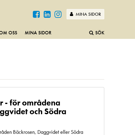
MINA SIDOR
OM OSS
MINA SIDOR
SÖK
r - för områdena
ggvidet och Södra
mråden Bäckrosen, Daggvidet eller Södra