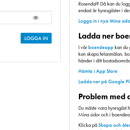
Rosendal? Då kan du logga
endast är hyresgäster i d
Logga in i nya Mina sid
Ladda ner bo
I vår
boendeapp
kan du 
kan skapa felanmälan, bok
händer i ditt bostadsområ
Hämta i App Store
Ladda ner på Google P
Problem med a
Du måste vara hyresgäst h
Mina sidor och i boende
Klicka på
Skapa och åter