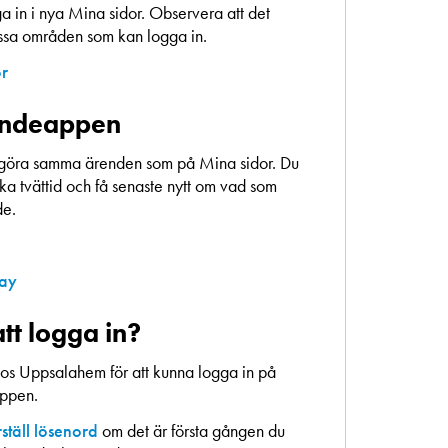
 in i nya Mina sidor. Observera att det
essa områden som kan logga in.
or
endeappen
göra samma ärenden som på Mina sidor. Du
a tvättid och få senaste nytt om vad som
de.
lay
tt logga in?
os Uppsalahem för att kunna logga in på
appen.
ställ lösenord
om det är första gången du