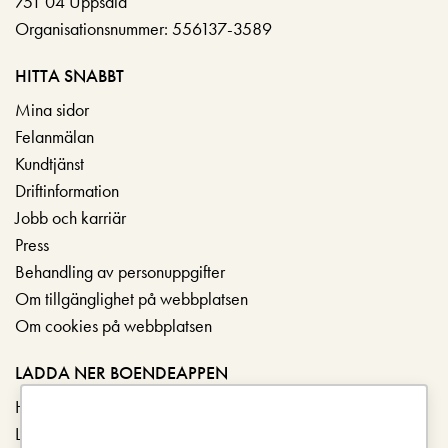
751 04 Uppsala
Organisationsnummer: 556137-3589
HITTA SNABBT
Mina sidor
Felanmälan
Kundtjänst
Driftinformation
Jobb och karriär
Press
Behandling av personuppgifter
Om tillgänglighet på webbplatsen
Om cookies på webbplatsen
LADDA NER BOENDEAPPEN
Hämta i App Store
Ladda ner på Google Play