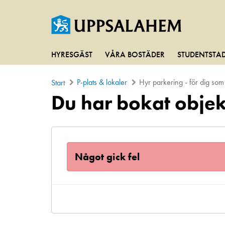
HYRESGÄST
VÅRA BOSTÄDER
STUDENTSTA
P-plats & lokaler
Hyr parkering - för dig so
Start
Du har bokat objek
Något gick fel