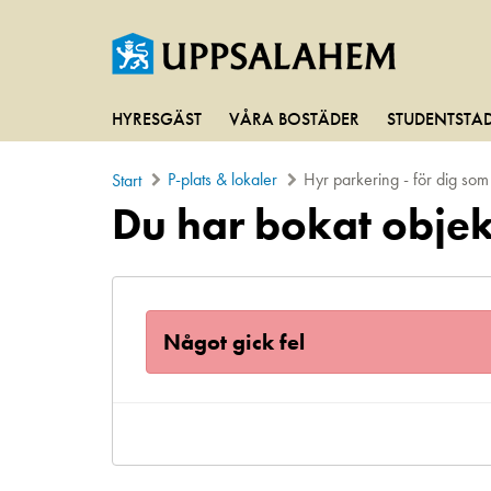
HYRESGÄST
VÅRA BOSTÄDER
STUDENTSTA
P-plats & lokaler
Hyr parkering - för dig so
Start
Du har bokat objek
Något gick fel