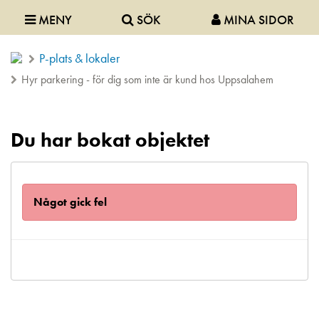
MENY
SÖK
MINA SIDOR
P-plats & lokaler
Hyr parkering - för dig som inte är kund hos Uppsalahem
Du har bokat objektet
Något gick fel